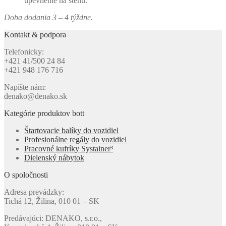
upevnenie na stenu.
Doba dodania 3 – 4 týždne.
Kontakt & podpora
Telefonicky:
+421 41/500 24 84
+421 948 176 716
Napíšte nám:
denako@denako.sk
Kategórie produktov bott
Štartovacie balíky do vozidiel
Profesionálne regály do vozidiel
Pracovné kufríky Systainer³
Dielenský nábytok
O spoločnosti
Adresa prevádzky:
Tichá 12, Žilina, 010 01 – SK
Predávajúci: DENAKO, s.r.o.,