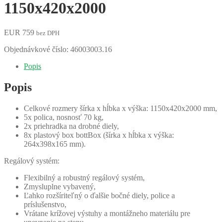
1150x420x2000
EUR
759
bez DPH
Objednávkové číslo:
46003003.16
Popis
Popis
Celkové rozmery šírka x hĺbka x výška: 1150x420x2000 mm,
5x polica, nosnosť 70 kg,
2x priehradka na drobné diely,
8x plastový box bottBox (šírka x hĺbka x výška:
264x398x165 mm).
Regálový systém:
Flexibilný a robustný regálový systém,
Zmysluplne vybavený,
Ľahko rozšíriteľný o ďalšie bočné diely, police a
príslušenstvo,
Vrátane krížovej výstuhy a montážneho materiálu pre