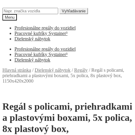
Preskočiť
Preskočiť
na
na
Hľadať:
Vyhľadávanie
navigáciu
obsah
Menu
Profesionálne regály do vozidiel
Pracovné kufríky Systainer³
Dielenský nábytok
Profesionálne regály do vozidiel
Pracovné kufríky Systainer³
Dielenský nábytok
Hlavná stránka
/
Dielenský nábytok
/
Regály
/
Regál s policami,
priehradkami a plastovými boxami, 5x polica, 8x plastový box,
1150x420x2000
Regál s policami, priehradkami
a plastovými boxami, 5x polica,
8x plastový box,