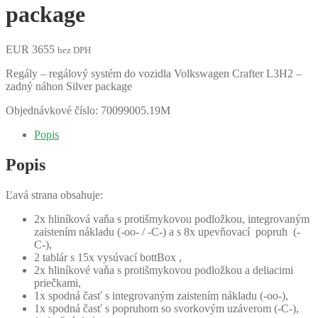
package
EUR
3655
bez DPH
Regály – regálový systém do vozidla Volkswagen Crafter L3H2 –
zadný náhon Silver package
Objednávkové číslo:
70099005.19M
Popis
Popis
Ľavá strana obsahuje:
2x hliníková vaňa s protišmykovou podložkou, integrovaným
zaistením nákladu (-oo- / -C-) a s 8x upevňovací popruh (-
C-),
2 tablár s 15x vysúvací bottBox ,
2x hliníkové vaňa s protišmykovou podložkou a deliacimi
priečkami,
1x spodná časť s integrovaným zaistením nákladu (-oo-),
1x spodná časť s popruhom so svorkovým uzáverom (-C-),