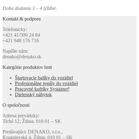
Doba dodania 3 – 4 týždne.
Kontakt & podpora
Telefonicky:
+421 41/500 24 84
+421 948 176 716
Napíšte nám:
denako@denako.sk
Kategórie produktov bott
Štartovacie balíky do vozidiel
Profesionálne regály do vozidiel
Pracovné kufríky Systainer³
Dielenský nábytok
O spoločnosti
Adresa prevádzky:
Tichá 12, Žilina, 010 01 – SK
Predávajúci: DENAKO, s.r.o.,
Kragujevská 4, Žilina, 010 01 – SK