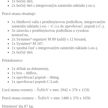
1x bočný diel,
2x bočný diel s integrovaným zaistením nákladu (-oo-).
Pravá strana obsahuje:
1x hliníková vaňa s protišmykovou podložkou, integrovaným
zaistením nákladu (-oo- / -C-) a 4x upevňovací popruh (-C-),
3x zásuvka s protišmykovou podložkou a vysokou
nosnosťou,
2x Systainer³ organizer M 89 každý s 12 boxami,
1x Systainer³ M 187,
1x spodná časť s integrovaným zaistením nákladu (-oo-),
2x bočný diel.
Príslušenstvo:
1x držiak na dokumenty,
1x box – tiltBox,
1x upevňovací popruh – fitting,
1x upevňovací popruh C-Lash.
Ľavá strana rozmery – ŠxHxV v mm: 2942 x 376 x 1150.
Pravá strana rozmery – ŠxHxV v mm: 1486 x 376 x 1050.
Hmotnosť iba 87 kg.