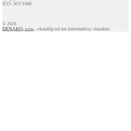
IČO: 36371980
© 2026
DENAKO, s.r.o.
- ekatalóg má len informatívny charakter.