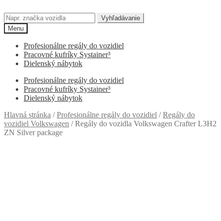
Preskočiť
Preskočiť
na
na
Hľadať:
Vyhľadávanie
navigáciu
obsah
Menu
Profesionálne regály do vozidiel
Pracovné kufríky Systainer³
Dielenský nábytok
Profesionálne regály do vozidiel
Pracovné kufríky Systainer³
Dielenský nábytok
Hlavná stránka
/
Profesionálne regály do vozidiel
/
Regály do
vozidiel Volkswagen
/
Regály do vozidla Volkswagen Crafter L3H2
ZN Silver package